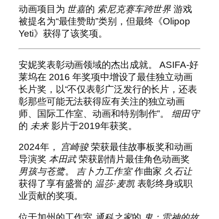
动画项目为
世嘉
的
索尼克赛车跨世界
游戏
被提名为“最佳赞助”类别，但最终《Olipop
Yeti》获得了该奖项。
安妮奖表彰动画领域的杰出成就。 ASIFA-好
莱坞在 2016 年奖项中增设了最佳独立动画
长片奖，以“不仅表彰广泛发行的长片，还表
彰那些可能无法获得应有关注的独立动画
师、国际工作室、动画和特别制作”。
细田守
的
未来
影片于2019年获奖。
2024年，
宫崎骏
荣获最佳故事板奖和动画
导演奖
本田武
荣获剧情片最佳角色动画奖
男孩与苍鹭
。
吉卜力工作室
作曲家
久石让
获得了享有盛誉的
温莎·麦凯
表彰终身或职
业贡献的奖项。
位于加州的工作室
通科之家
的
鬼：雷神的故