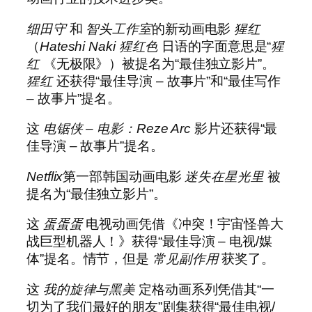
细田守
和
智头工作室
的新动画电影
猩红
（
Hateshi Naki 猩红色
日语的字面意思是“
猩
红
《无极限》）被提名为“最佳独立影片”。
猩红
还获得“最佳导演 – 故事片”和“最佳写作
– 故事片”提名。
这
电锯侠 – 电影：Reze Arc
影片还获得“最
佳导演 – 故事片”提名。
Netflix
第一部韩国动画电影
迷失在星光里
被
提名为“最佳独立影片”。
这
蛋蛋蛋
电视动画凭借《冲突！宇宙怪兽大
战巨型机器人！》获得“最佳导演 – 电视/媒
体”提名。情节，但是
常见副作用
获奖了。
这
我的旋律与黑美
定格动画系列凭借其“一
切为了我们最好的朋友”剧集获得“最佳电视/