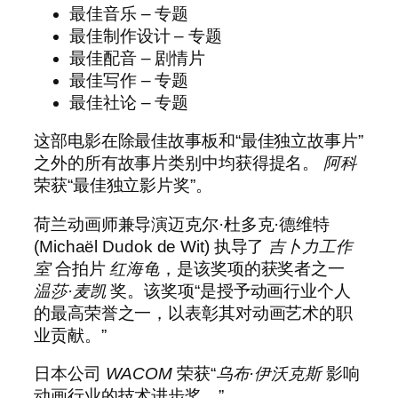
最佳音乐 – 专题
最佳制作设计 – 专题
最佳配音 – 剧情片
最佳写作 – 专题
最佳社论 – 专题
这部电影在除最佳故事板和“最佳独立故事片”
之外的所有故事片类别中均获得提名。
阿科
荣获“最佳独立影片奖”。
荷兰动画师兼导演迈克尔·杜多克·德维特
(Michaël Dudok de Wit) 执导了
吉卜力工作
室
合拍片
红海龟
，是该奖项的获奖者之一
温莎·麦凯
奖。该奖项“是授予动画行业个人
的最高荣誉之一，以表彰其对动画艺术的职
业贡献。”
日本公司
WACOM
荣获“
乌布·伊沃克斯
影响
动画行业的技术进步奖。”