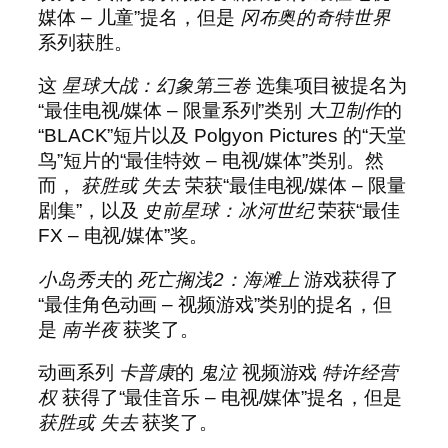
媒体 – 儿童”提名，但是
冈布奥的奇特世界
系列获胜。
这
星球大战：幻象第三卷
选集项目被提名为
“最佳电视/媒体 – 限量系列”类别
大卫制作
的
“BLACK”短片以及 Polgyon Pictures 的“天堂
鸟”短片的“最佳特效 – 电视/媒体”类别。然
而，
获胜或
失去
荣获“最佳电视/媒体 – 限量
剧集”，以及
史前星球：冰河世纪
荣获“最佳
FX – 电视/媒体”奖。
小岛秀夫
的
死亡搁浅2：海滩上
游戏获得了
“最佳角色动画 – 视频游戏”类别的提名，但
是
南半夜
获奖了。
动画系列
卡普康
的
鬼泣
视频游戏
特许经营
权
获得了“最佳音乐 – 电视/媒体”提名，但是
获胜或
失去
获奖了。