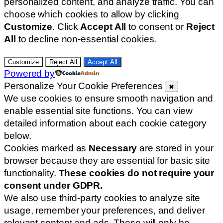
personalized content, and analyze traffic. You can
choose which cookies to allow by clicking
Customize
. Click
Accept All
to consent or
Reject
All
to decline non-essential cookies.
Customize
Reject All
Accept All
Powered by
Personalize Your Cookie Preferences
✖
We use cookies to ensure smooth navigation and
enable essential site functions. You can view
detailed information about each cookie category
below.
Cookies marked as
Necessary
are stored in your
browser because they are essential for basic site
functionality.
These cookies do not require your
consent under GDPR.
We also use third-party cookies to analyze site
usage, remember your preferences, and deliver
relevant content and ads. These will only be