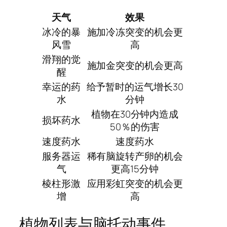
天气
效果
冰冷的暴
施加冷冻突变的机会更
风雪
高
滑翔的觉
施加金突变的机会更高
醒
幸运的药
给予暂时的运气增长30
水
分钟
植物在30分钟内造成
损坏药水
50％的伤害
速度药水
速度药水
服务器运
稀有脑旋转产卵的机会
气
更高15分钟
棱柱形激
应用彩虹突变的机会更
增
高
植物列表与脑托动事件