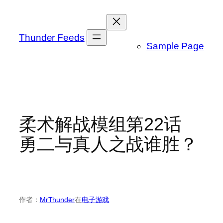
跳
至
内
Thunder Feeds
Sample Page
容
柔术解战模组第22话
勇二与真人之战谁胜？
作者：
MrThunder
在
电子游戏