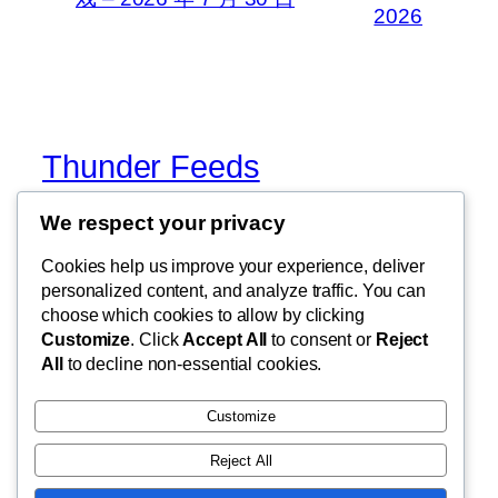
2026
Thunder Feeds
We respect your privacy
你最喜欢的电子游戏和攻略杂志
Cookies help us improve your experience, deliver
personalized content, and analyze traffic. You can
choose which cookies to allow by clicking
博客
事件
Customize
. Click
Accept All
to consent or
Reject
关于
商店
All
to decline non-essential cookies.
常见问题
样板
作者
主题
Customize
Reject All