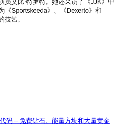
员艾比·特罗特。她还采访了《JJK》中
ortskeeda》、《Dexerto》和
域的技艺。
aft 代码 – 免费钻石、能量方块和大量黄金