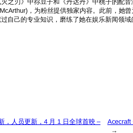
灭之刃》中祢豆子和《丹达丹》中桃子的配音演
cArthur)，为粉丝提供独家内容。此前，她曾为《Sp
版物贡献过自己的专业知识，磨练了她在娱乐新闻领
人员更新，4 月 1 日全球首映 –
Acecr
→