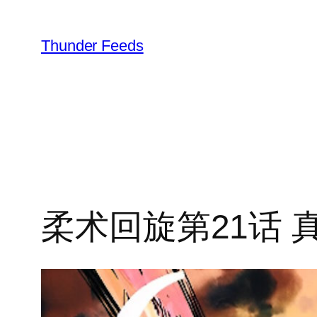
跳
至
Thunder Feeds
内
容
柔术回旋第21话