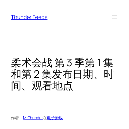
跳
至
Thunder Feeds
内
容
柔术会战 第 3 季第 1 集
和第 2 集发布日期、时
间、观看地点
作者：
MrThunder
在
电子游戏