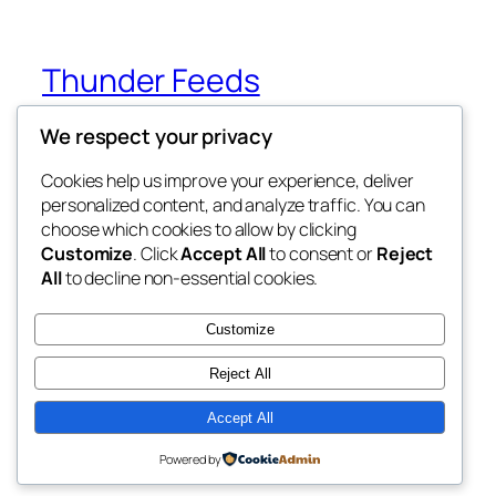
Thunder Feeds
We respect your privacy
你最喜欢的电子游戏和攻略杂志
Cookies help us improve your experience, deliver
personalized content, and analyze traffic. You can
choose which cookies to allow by clicking
博客
事件
Customize
. Click
Accept All
to consent or
Reject
关于
商店
All
to decline non-essential cookies.
常见问题
样板
作者
主题
Customize
Reject All
Accept All
二〇二五
以
WordPress
设计
Powered by