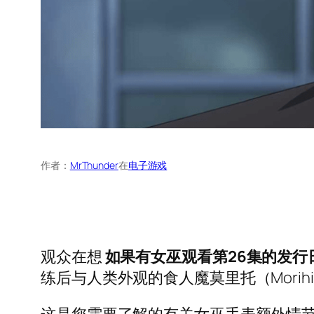
作者：
MrThunder
在
电子游戏
观众在想
如果有女巫观看第26集的发行
练后与人类外观的食人魔莫里托（Mori