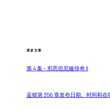
更多文章
第 4 集 – 邪恶坦尼娅传奇 II
蓝锁第 356 章发布日期、时间和