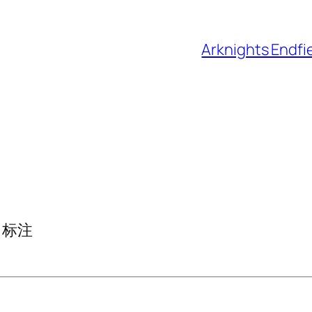
Arknights 
标注