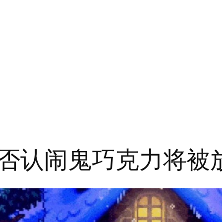
否认闹鬼巧克力将被