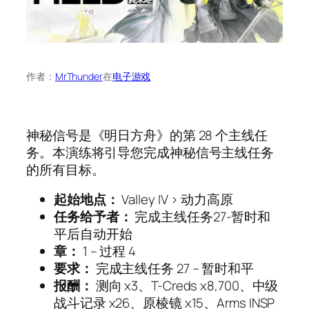
作者：
MrThunder
在
电子游戏
神秘信号是《明日方舟》的第 28 个主线任
务。本演练将引导您完成神秘信号主线任务
的所有目标。
起始地点：
Valley IV > 动力高原
任务给予者：
完成主线任务27-暂时和
平后自动开始
章：
1 – 过程 4
要求：
完成主线任务 27 – 暂时和平
报酬：
测向 x3、T-Creds x8,700、中级
战斗记录 x26、原棱镜 x15、Arms INSP