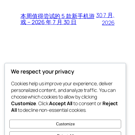
30 7 月,
本周值得尝试的 5 款新手机游
戏 – 2026 年 7 月 30 日
2026
Thunder Feeds
We respect your privacy
你最喜欢的电子游戏和攻略杂志
Cookies help us improve your experience, deliver
personalized content, and analyze traffic. You can
choose which cookies to allow by clicking
Customize
. Click
Accept All
to consent or
Reject
博客
事件
All
to decline non-essential cookies.
关于
商店
常见问题
样板
Customize
作者
主题