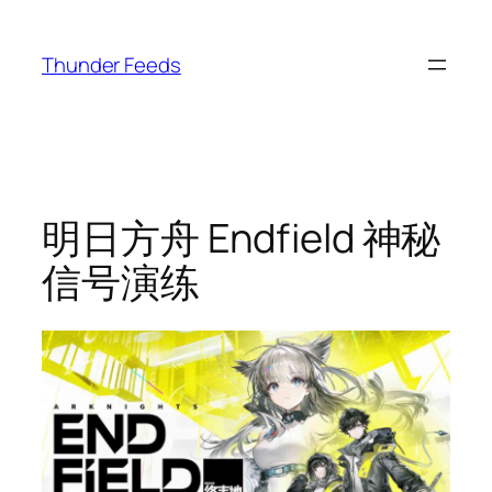
跳
至
Thunder Feeds
内
容
明日方舟 Endfield 神秘
信号演练