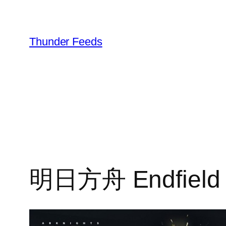
跳
至
内
Thunder Feeds
容
明日方舟 Endfi