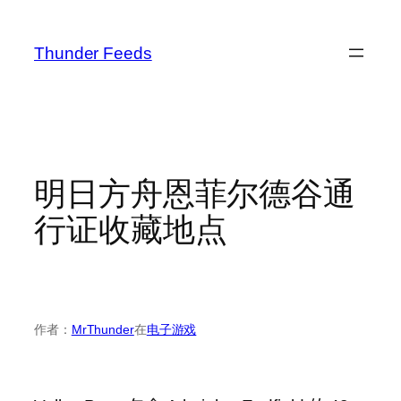
跳
至
Thunder Feeds
内
容
明日方舟恩菲尔德谷通
行证收藏地点
作者：
MrThunder
在
电子游戏