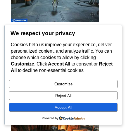
29 – 宝箱 6
We respect your privacy
从接线盒前往二楼，直奔前方的棚屋。箱子
Cookies help us improve your experience, deliver
在棚子里面。
personalized content, and analyze traffic. You can
choose which cookies to allow by clicking
Customize
. Click
Accept All
to consent or
Reject
All
to decline non-essential cookies.
Customize
Reject All
Accept All
Powered by