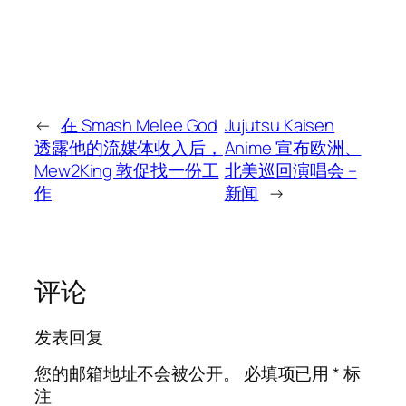
←
在 Smash Melee God
Jujutsu Kaisen
透露他的流媒体收入后，
Anime 宣布欧洲、
Mew2King 敦促找一份工
北美巡回演唱会 –
作
新闻
→
评论
发表回复
您的邮箱地址不会被公开。
必填项已用
*
标
注