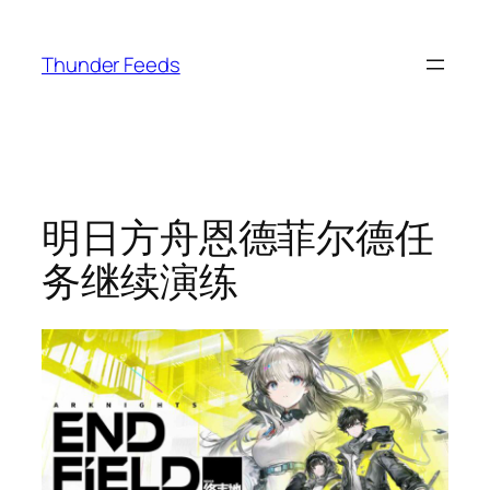
跳
至
Thunder Feeds
内
容
明日方舟恩德菲尔德任
务继续演练