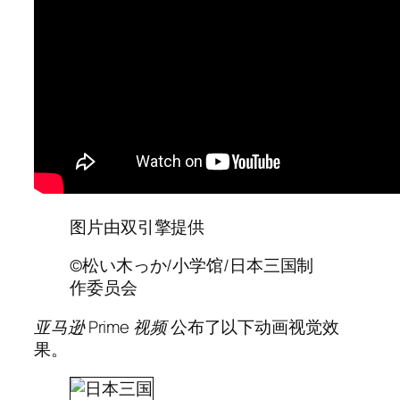
图片由双引擎提供
©松い木っか/小学馆/日本三国制
作委员会
亚马逊 Prime 视频
公布了以下动画视觉效
果。