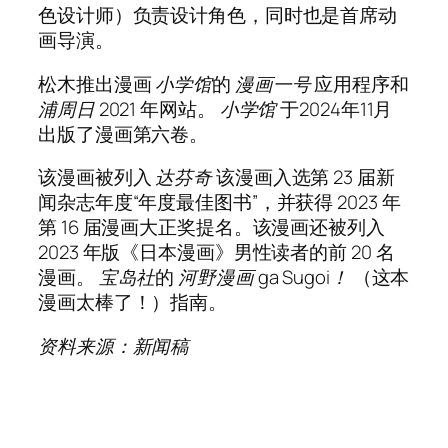
色设计师）负责设计角色，同时也是首席动
画导演。
松木推出漫画
小学馆
的
漫画一号
应用程序和
浦周日
2021 年网站。
小学馆
于2024年11月
出版了漫画第六卷。
该漫画被列入
达芬奇
该漫画入选第 23 届新
闻杂志年度“年度最佳图书”，并获得 2023 年
第 16 届漫画大正奖提名。该漫画还被列入
2023 年版《日本漫画》男性读者的前 20 名
漫画。
宝岛社
的
河野漫画 ga Sugoi！
（这本
漫画太棒了！）指南。
资料来源：新闻稿