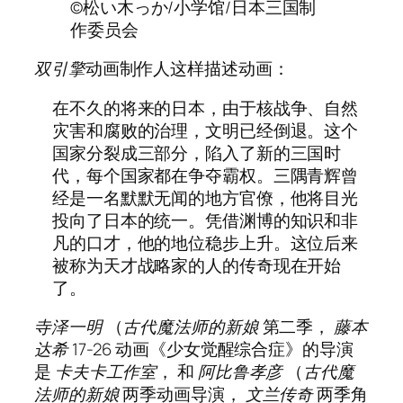
©松い木っか/小学馆/日本三国制
作委员会
双引擎
动画制作人这样描述动画：
在不久的将来的日本，由于核战争、自然
灾害和腐败的治理，文明已经倒退。这个
国家分裂成三部分，陷入了新的三国时
代，每个国家都在争夺霸权。三隅青辉曾
经是一名默默无闻的地方官僚，他将目光
投向了日本的统一。凭借渊博的知识和非
凡的口才，他的地位稳步上升。这位后来
被称为天才战略家的人的传奇现在开始
了。
寺泽一明
（
古代魔法师的新娘
第二季，
藤本
达希 17-26
动画《少女觉醒综合症》的导演
是
卡夫卡工作室
， 和
阿比鲁孝彦
（
古代魔
法师的新娘
两季动画导演，
文兰传奇
两季角