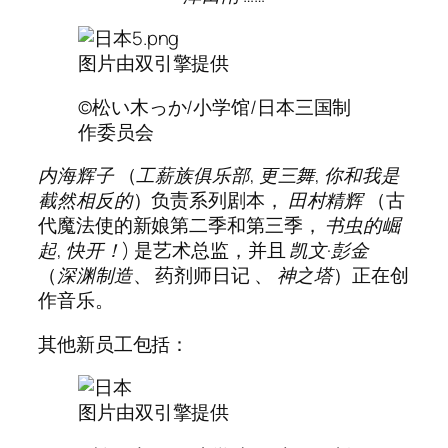
图片由双引擎提供
©松い木っか/小学馆/日本三国制
作委员会
内海辉子
（
工薪族俱乐部
,
更三舞
,
你和我是
截然相反的
）负责系列剧本，
田村精辉
（古
代魔法使的新娘第二季和第三季，
书虫的崛
起
,
快开！
) 是艺术总监，并且
凯文·彭金
（
深渊制造
、 药剂师日记 、
神之塔
）正在创
作音乐。
其他新员工包括：
图片由双引擎提供