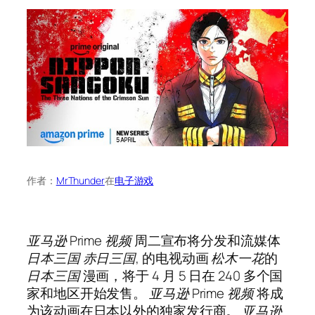
作者：
MrThunder
在
电子游戏
亚马逊 Prime 视频
周二宣布将分发和流媒体
日本三国
赤日三国
,
的电视动画
松木一花
的
日本三国
漫画，将于 4 月 5 日在 240 多个国
家和地区开始发售。
亚马逊 Prime 视频
将成
为该动画在日本以外的独家发行商。
亚马逊