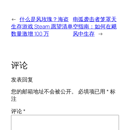
←
什么是风玫瑰？海盗
电弧袭击者笼罩天
生存游戏 Steam 愿望清单
空指南：如何在飓
数量激增 100 万
风中生存
→
评论
发表回复
您的邮箱地址不会被公开。
必填项已用
*
标
注
评论
*