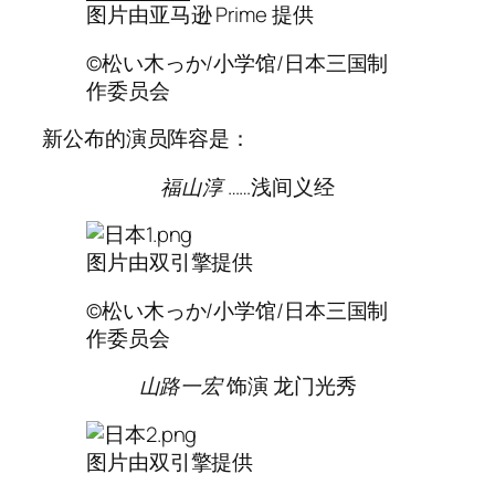
图片由亚马逊 Prime 提供
©松い木っか/小学馆/日本三国制
作委员会
新公布的演员阵容是：
福山淳
……浅间义经
图片由双引擎提供
©松い木っか/小学馆/日本三国制
作委员会
山路一宏
饰演 龙门光秀
图片由双引擎提供