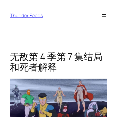
跳
至
Thunder Feeds
内
容
无敌第 4 季第 7 集结局
和死者解释