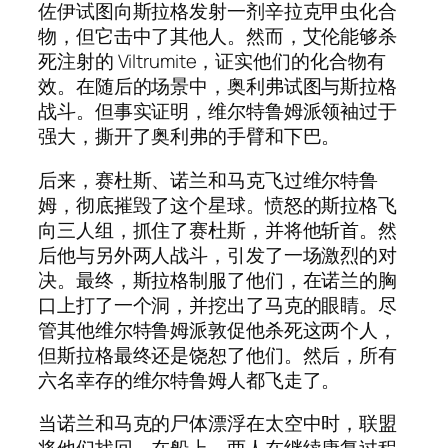
佐伊试图向斯拉格发射一剂辛拉克甲虫化合
物，但它击中了其他人。然而，艾伦能够杀
死注射的 Viltrumite，证实他们的化合物有
效。在随后的场景中，奥利弗试图与斯拉格
战斗。但事实证明，维尔特鲁姆派领袖过于
强大，撕开了奥利弗的手臂和下巴。
后来，赛杜斯、诺兰和马克飞过维尔特鲁
姆，彻底摧毁了这个星球。愤怒的斯拉格飞
向三人组，抓住了赛杜斯，并将他斩首。然
后他与另外两人战斗，引发了一场激烈的对
决。最终，斯拉格制服了他们，在诺兰的胸
口上打了一个洞，并挖出了马克的眼睛。尽
管其他维尔特鲁姆派敦促他杀死这两个人，
但斯拉格最终还是饶恕了他们。然后，所有
六名幸存的维尔特鲁姆人都飞走了。
当诺兰和马克的尸体漂浮在太空中时，联盟