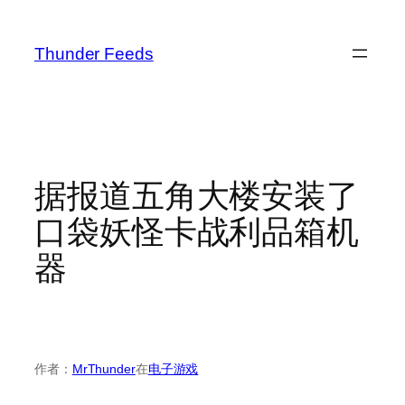
跳
至
Thunder Feeds
内
容
据报道五角大楼安装了
口袋妖怪卡战利品箱机
器
作者：
MrThunder
在
电子游戏