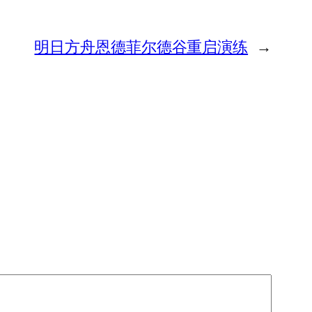
明日方舟恩德菲尔德谷重启演练
→