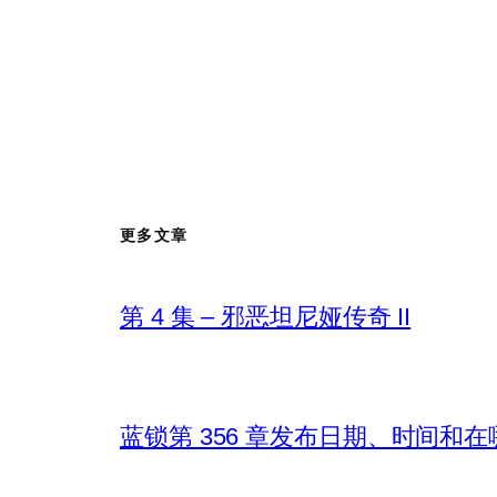
更多文章
第 4 集 – 邪恶坦尼娅传奇 II
蓝锁第 356 章发布日期、时间和