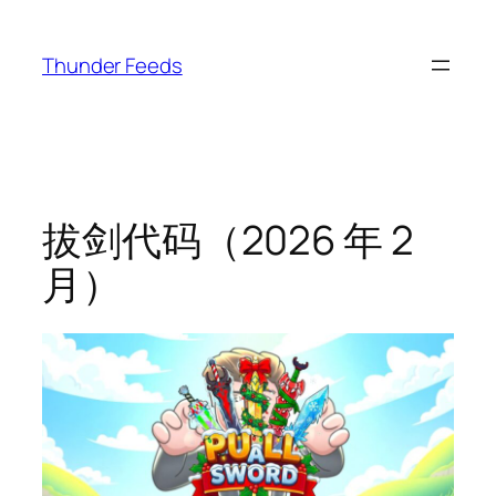
跳
至
Thunder Feeds
内
容
拔剑代码（2026 年 2
月）