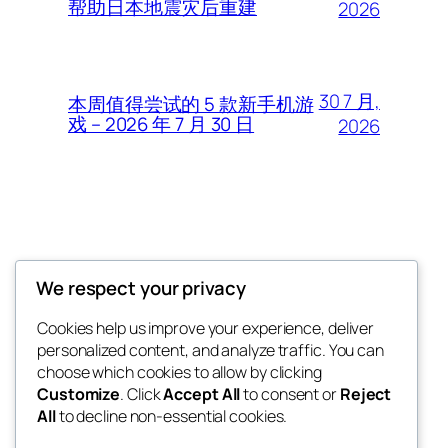
帮助日本地震灾后重建
2026
30 7 月,
本周值得尝试的 5 款新手机游
戏 – 2026 年 7 月 30 日
2026
Thunder Feeds
We respect your privacy
你最喜欢的电子游戏和攻略杂志
Cookies help us improve your experience, deliver
personalized content, and analyze traffic. You can
choose which cookies to allow by clicking
Customize
. Click
Accept All
to consent or
Reject
博客
事件
All
to decline non-essential cookies.
关于
商店