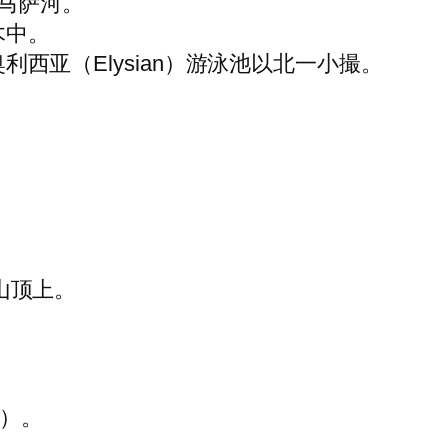
马萨河。
木中。
奥利西亚（Elysian）游泳池以北一小撮。
山顶上。
l）。