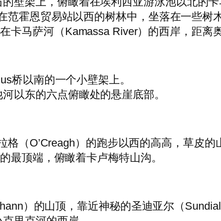
石的壁架上，俯瞰着在埃利西亚游泳池以北的卡
在范霍恩贸易站以西的树林中，坐落在一些树
在卡马萨河（Kamassa River）的西岸，距离
chus桥以南的一个小壁架上。
他河以东的六点俯瞰处的悬崖底部。
拉格（O’Creagh）的跑步以西的高高，草皮的
的最顶端，俯瞰着卡卢梅特山沟。
Shann）的山顶，靠近神秘的圣迪亚尔（Sundia
小克里克河的西岸。