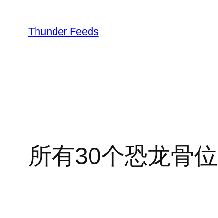
跳
至
Thunder Feeds
内
容
所有30个恐龙骨