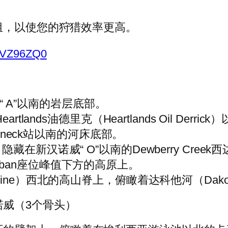
组，以使您的狩猎效率更高。
B9VZ96ZQ0
的“ A”以南的岩层底部。
eartlands油德里克（Heartlands Oil De
atneck站以南的河床底部。
隐藏在新汉诺威“ O”以南的Dewberry Cre
liban座位峰值下方的高原上。
tine）西北的高山脊上，俯瞰着达科他河（Dakota
汉诺威（3个骨头）