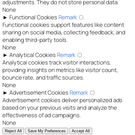
adjustments. They do not store personal data.
None
►
Functional Cookies
Remark
Functional cookies support features like content
sharing on social media, collecting feedback, and
enabling third-party tools.
None
►
Analytical Cookies
Remark
Analytical cookies track visitor interactions,
providing insights on metrics like visitor count,
bounce rate, and traffic sources.
None
►
Advertisement Cookies
Remark
Advertisement cookies deliver personalized ads
based on your previous visits and analyze the
effectiveness of ad campaigns.
None
Reject All
Save My Preferences
Accept All