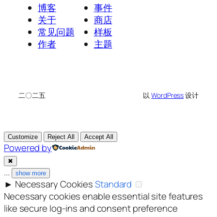
博客
事件
关于
商店
常见问题
样板
作者
主题
二〇二五
以
WordPress
设计
Customize
Reject All
Accept All
Powered by
✖
...
show more
►
Necessary Cookies
Standard
Necessary cookies enable essential site features
like secure log-ins and consent preference