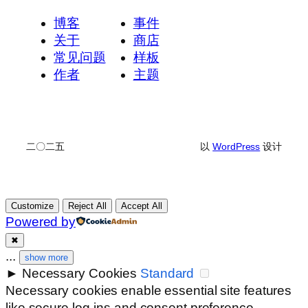
博客
事件
关于
商店
常见问题
样板
作者
主题
二〇二五
以
WordPress
设计
Customize
Reject All
Accept All
Powered by
✖
...
show more
►
Necessary Cookies
Standard
Necessary cookies enable essential site features
like secure log-ins and consent preference