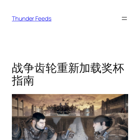
跳
至
Thunder Feeds
内
容
战争齿轮重新加载奖杯
指南