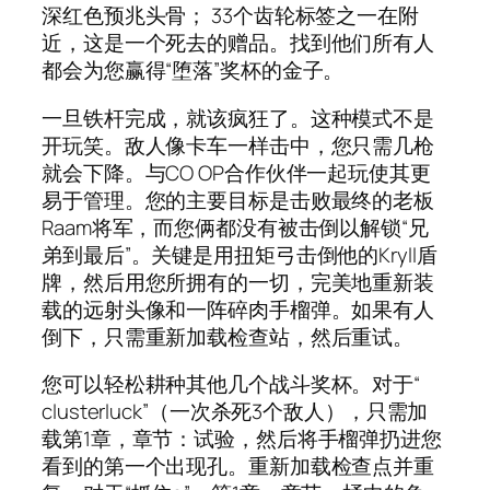
深红色预兆头骨； 33个齿轮标签之一在附
近，这是一个死去的赠品。找到他们所有人
都会为您赢得“堕落”奖杯的金子。
一旦铁杆完成，就该疯狂了。这种模式不是
开玩笑。敌人像卡车一样击中，您只需几枪
就会下降。与CO OP合作伙伴一起玩使其更
易于管理。您的主要目标是击败最终的老板
Raam将军，而您俩都没有被击倒以解锁“兄
弟到最后”。关键是用扭矩弓击倒他的Kryll盾
牌，然后用您所拥有的一切，完美地重新装
载的远射头像和一阵碎肉手榴弹。如果有人
倒下，只需重新加载检查站，然后重试。
您可以轻松耕种其他几个战斗奖杯。对于“
clusterluck”（一次杀死3个敌人），只需加
载第1章，章节：试验，然后将手榴弹扔进您
看到的第一个出现孔。重新加载检查点并重