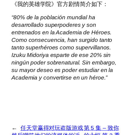
《我的英雄学院》官方剧情简介如下：
“80% de la población mundial ha
desarrollado superpoderes y son
entrenados en la Academia de Héroes.
Como consecuencia, han surgido tanto
tanto superhéroes como supervillanos.
Izuku Midoriya esparte de ese 20% sin
ningún poder sobrenatural. Sin embargo,
su mayor deseo es poder estudiar en la
Academia y convertirse en un héroe.”
←
任天堂赢得对玩盗版游戏
第 5 集 – 致你