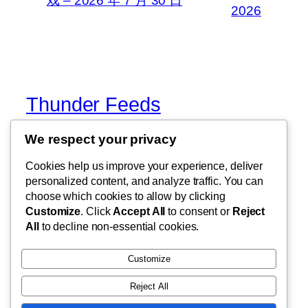
戏 – 2026 年 7 月 30 日
2026
Thunder Feeds
We respect your privacy
你最喜欢的电子游戏和攻略杂志
Cookies help us improve your experience, deliver
personalized content, and analyze traffic. You can
choose which cookies to allow by clicking
博客
事件
Customize
. Click
Accept All
to consent or
Reject
关于
商店
All
to decline non-essential cookies.
常见问题
样板
作者
主题
Customize
Reject All