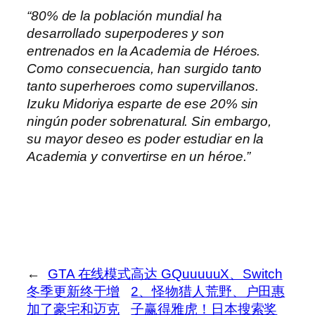
“80% de la población mundial ha
desarrollado superpoderes y son
entrenados en la Academia de Héroes.
Como consecuencia, han surgido tanto
tanto superheroes como supervillanos.
Izuku Midoriya esparte de ese 20% sin
ningún poder sobrenatural. Sin embargo,
su mayor deseo es poder estudiar en la
Academia y convertirse en un héroe.”
←
GTA 在线模式
高达 GQuuuuuX、Switch
冬季更新终于增
2、怪物猎人荒野、户田惠
加了豪宅和迈克
子赢得雅虎！日本搜索奖