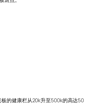
者板斑点。
健康栏从20k升至500k的高达50