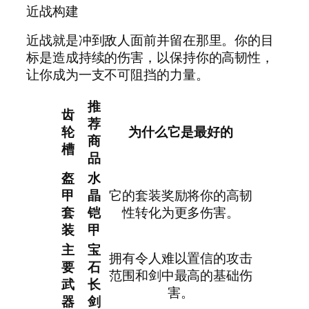
近战构建
近战就是冲到敌人面前并留在那里。你的目
标是造成持续的伤害，以保持你的高韧性，
让你成为一支不可阻挡的力量。
推
齿
荐
轮
为什么它是最好的
商
槽
品
盔
水
甲
晶
它的套装奖励将你的高韧
套
铠
性转化为更多伤害。
装
甲
主
宝
拥有令人难以置信的攻击
要
石
范围和剑中最高的基础伤
武
长
害。
器
剑