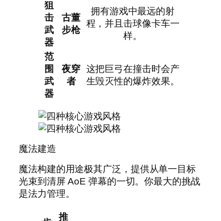
狙
拥有游戏中最远的射
击
古董
程，并且击球像卡车一
武
步枪
样。
器
范
围
夜穿
这把巨弓在撞击时会产
武
者
生毁灭性的爆炸效果。
器
魔法建造
魔法构建的用途极其广泛，提供从单一目标
光束到清屏 AoE 弹幕的一切。你最大的挑战
是法力管理。
推