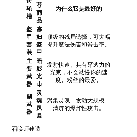
齿
荐
轮
为什么它是最好的
商
槽
品
盔
寡
甲
妇
顶级的残局选择，可大幅
套
盔
提升魔法伤害和暴击率。
装
甲
主
暗
发射快速、具有穿透力的
要
影
光束，不会减慢你的速
武
光
度。粉丝的最爱。
器
束
灵
副
魂
聚集灵魂，发动大规模、
武
风
清屏的爆炸性攻击。
器
暴
召唤师建造