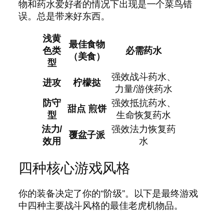
物和药水爱好者的情况下出现是一个菜鸟错
误。总是带来好东西。
浅黄
最佳食物
色类
必需药水
（美食）
型
强效战斗药水、
进攻
柠檬挞
力量/游侠药水
防守
强效抵抗药水、
甜点 煎饼
型
生命恢复药水
法力/
强效法力恢复药
覆盆子派
效用
水
四种核心游戏风格
你的装备决定了你的“阶级”。以下是最终游戏
中四种主要战斗风格的最佳老虎机物品。