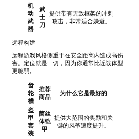
机
武
动
提供带有无敌框架的冲刺
士
武
攻击，非常适合躲避。
刀
器
远程构建
远程游戏风格侧重于在安全距离内造成高伤
害。定位就是一切，因为你通常比近战体型
更脆弱。
齿
推荐
轮
为什么它是最好的
商品
槽
盔
菌丝
甲
提供大范围的奖励和关
体铠
套
键的风筝速度提升。
甲
装