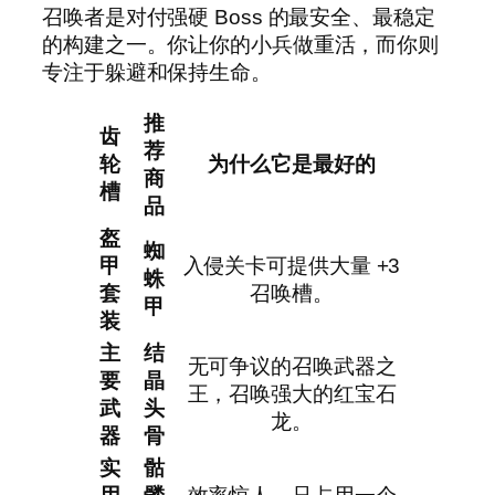
召唤者是对付强硬 Boss 的最安全、最稳定
的构建之一。你让你的小兵做重活，而你则
专注于躲避和保持生命。
推
齿
荐
轮
为什么它是最好的
商
槽
品
盔
蜘
甲
入侵关卡可提供大量 +3
蛛
套
召唤槽。
甲
装
主
结
无可争议的召唤武器之
要
晶
王，召唤强大的红宝石
武
头
龙。
器
骨
实
骷