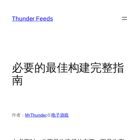
跳
至
Thunder Feeds
内
容
必要的最佳构建完整指
南
作者：
MrThunder
在
电子游戏