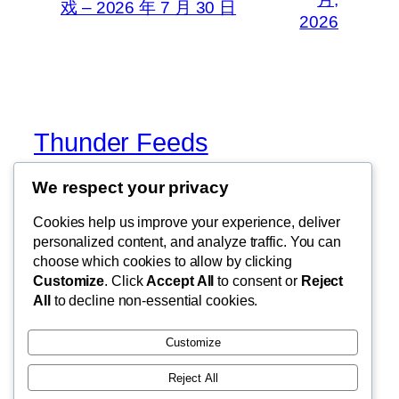
戏 – 2026 年 7 月 30 日
2026
Thunder Feeds
We respect your privacy
你最喜欢的电子游戏和攻略杂志
Cookies help us improve your experience, deliver
personalized content, and analyze traffic. You can
choose which cookies to allow by clicking
博客
事件
Customize
. Click
Accept All
to consent or
Reject
关于
商店
All
to decline non-essential cookies.
常见问题
样板
作者
主题
Customize
Reject All