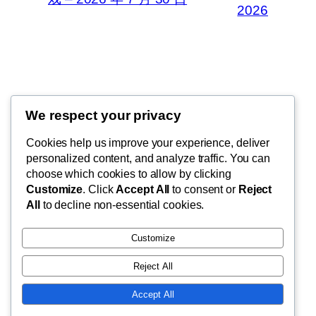
2026
Thunder Feeds
We respect your privacy
你最喜欢的电子游戏和攻略杂志
Cookies help us improve your experience, deliver
personalized content, and analyze traffic. You can
choose which cookies to allow by clicking
Customize
. Click
Accept All
to consent or
Reject
博客
事件
All
to decline non-essential cookies.
关于
商店
常见问题
样板
Customize
作者
主题
Reject All
Accept All
二〇二五
以
WordPress
设计