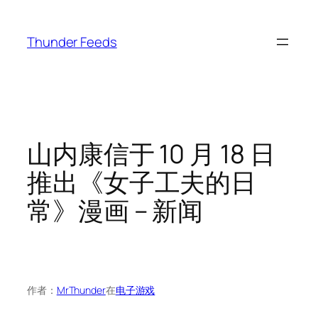
跳
至
Thunder Feeds
内
容
山内康信于 10 月 18 日
推出《女子工夫的日
常》漫画 – 新闻
作者：
MrThunder
在
电子游戏