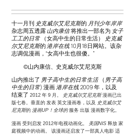
十一月刊
史克威尔艾尼克斯
的
月刊少年岸岸
杂志周五透露
山内康信
将推出一部名为
女子
工工的日常
（女高中生的日常生活）
史克威
尔艾尼克斯
的
港岸在线
10月18日网站。该杂
志调侃漫画，“女高中生也很傻。”
©山内康信、史克威尔艾尼克斯
山内推出了
男子高中生的日常生活
（
男子高
中生的日常
) 漫画
港岸在线
2009 年，以及
结束了
2012 年 9 月。
史克威尔艾尼克斯
漫画已出
版七卷。垂直的
发表
英文漫画卷，以及
史克威尔艾
尼克斯
的
漫画UP！全球的
服务
出版
漫画数字化。
漫画
受到启发
2012年电视动画化。
美国NIS
释放
家
庭视频中的动画。
该漫画还启发了一部真人电影
适