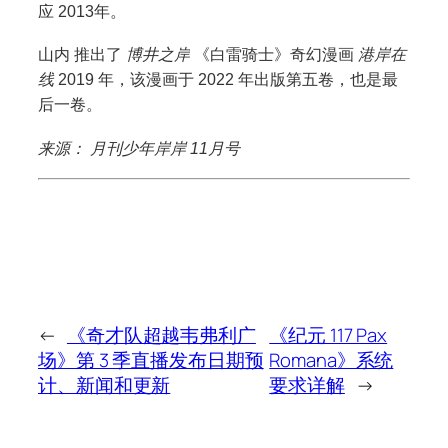
应
2013年。
山内
推出了
博井之岸
《白雷骑士》奇幻漫画
港岸在
线
2019 年，该漫画于 2022 年出版第五卷，也是最
后一卷。
来源：
月刊少年岸岸
11月号
←
《奇才队超越韦弗利广
《纪元 117 Pax
场》第 3 季直播发布日期预
Romana》系统
计、新闻和更新
要求详解
→