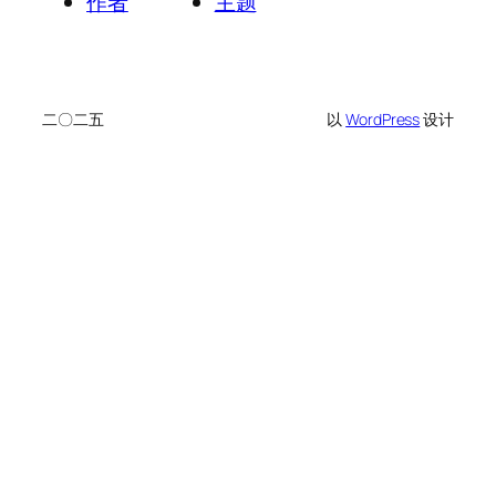
作者
主题
二〇二五
以
WordPress
设计