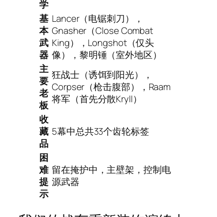
学
基
Lancer（电锯刺刀），
本
Gnasher（Close Combat
武
King），Longshot（仅头
器
像），黎明锤（室外地区）
主
狂战士（诱饵到阳光），
要
Corpser（枪击腹部），Raam
老
将军（首先分散Kryll）
板
收
藏
5幕中总共33个齿轮标签
品
困
难
留在掩护中，主壁架，控制电
提
源武器
示