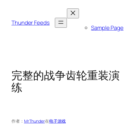
跳
至
内
Thunder Feeds
Sample Page
容
完整的战争齿轮重装演
练
作者：
MrThunder
在
电子游戏