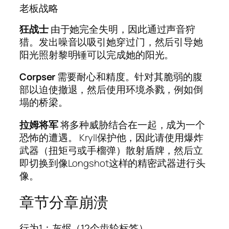
老板战略
狂战士
由于她完全失明，因此通过声音狩
猎。发出噪音以吸引她穿过门，然后引导她
阳光照射黎明锤可以完成她的阳光。
Corpser
需要耐心和精度。针对其脆弱的腹
部以迫使撤退，然后使用环境杀戮，例如倒
塌的桥梁。
拉姆将军
将多种威胁结合在一起，成为一个
恐怖的遭遇。 Kryll保护他，因此请使用爆炸
武器（扭矩弓或手榴弹）散射盾牌，然后立
即切换到像Longshot这样的精密武器进行头
像。
章节分章崩溃
行为1：灰烬（12个齿轮标签）