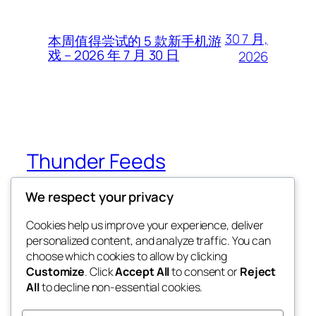
30 7 月,
本周值得尝试的 5 款新手机游
戏 – 2026 年 7 月 30 日
2026
Thunder Feeds
We respect your privacy
你最喜欢的电子游戏和攻略杂志
Cookies help us improve your experience, deliver
personalized content, and analyze traffic. You can
choose which cookies to allow by clicking
博客
事件
Customize
. Click
Accept All
to consent or
Reject
关于
商店
All
to decline non-essential cookies.
常见问题
样板
作者
主题