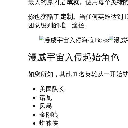
最大的原因是
成就
。使用每个英雄
你也变酷了
定制
。当任何英雄达到 
团队级别的唯一途径。
漫威宇宙入侵起始角色
如您所知，其他 11 名英雄从一开
美国队长
诺瓦
风暴
金刚狼
蜘蛛侠