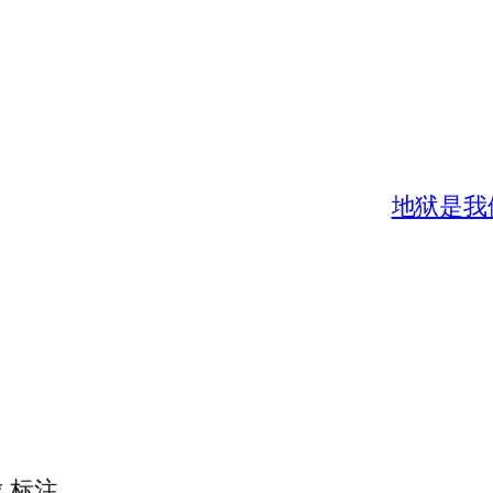
地狱是我们
*
标注