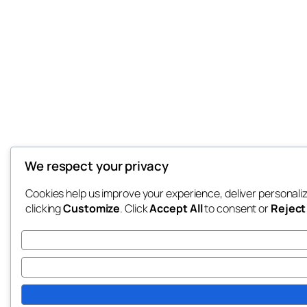
We respect your privacy
Cookies help us improve your experience, deliver personali
clicking
Customize
. Click
Accept All
to consent or
Reject 