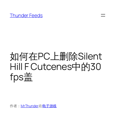
跳
至
Thunder Feeds
内
容
如何在PC上删除Silent
Hill F Cutcenes中的30
fps盖
作者：
MrThunder
在
电子游戏