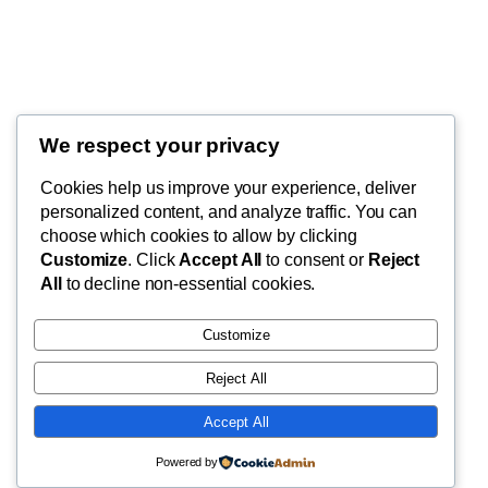
Thunder Feeds
We respect your privacy
你最喜欢的电子游戏和攻略杂志
Cookies help us improve your experience, deliver
personalized content, and analyze traffic. You can
choose which cookies to allow by clicking
Customize
. Click
Accept All
to consent or
Reject
博客
事件
All
to decline non-essential cookies.
关于
商店
常见问题
样板
Customize
作者
主题
Reject All
Accept All
二〇二五
以
WordPress
设计
Powered by