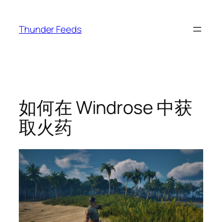
跳
至
Thunder Feeds
内
容
如何在 Windrose 中获
取火药