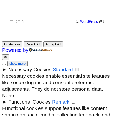
二〇二五
以
WordPress
设计
Customize
Reject All
Accept All
Powered by
✖
...
show more
►
Necessary Cookies
Standard
Necessary cookies enable essential site features
like secure log-ins and consent preference
adjustments. They do not store personal data.
None
►
Functional Cookies
Remark
Functional cookies support features like content
sharing on social media, collecting feedback, and