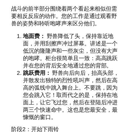
战斗的前半部分围绕着两个看起来相似但需
要相反反应的动作。您的工作是通过观看野
兽的姿势和聆听咆哮声来区分他们。
地面费：
野兽降低了头，保持靠近地
面，并用刮擦声冲过屏幕。讲述是一个
低沉的隆隆声和一些灰尘，但没有大声
的​​咆哮。柜台很简单且一致：高高跳跃
并在您的背后安全地通过您的背部。
跳跃费用：
野兽向后向后，抬高头部，
并散发出独特的烈性吼叫声，然后在高
高的弧线中跳入舞台上。不要跳，因为
您会跳入它！取而代之的是，保持在地
面上，让它飞过您，然后在登陆后冲进
两三个快速命中。这也是您最安全，最
慷慨的窗口。
阶段2：开始下雨铃