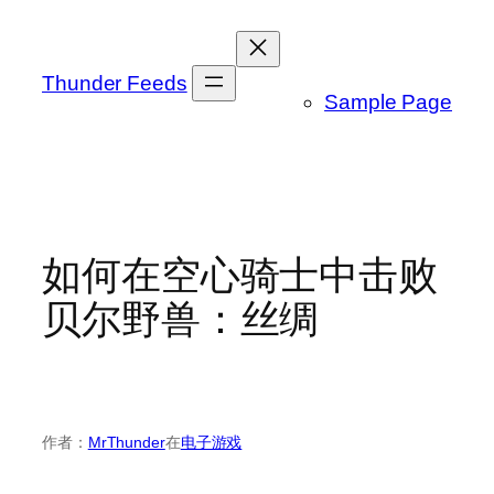
跳
至
内
Thunder Feeds
Sample Page
容
如何在空心骑士中击败
贝尔野兽：丝绸
作者：
MrThunder
在
电子游戏