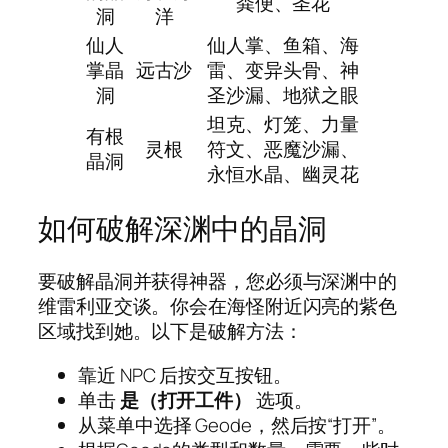
粪便、圣花
洞
洋
仙人
仙人掌、鱼箱、海
掌晶
远古沙
雷、变异头骨、神
洞
圣沙漏、地狱之眼
坦克、灯笼、力量
有根
灵根
符文、恶魔沙漏、
晶洞
永恒水晶、幽灵花
如何破解深渊中的晶洞
要破解晶洞并获得神器，您必须与深渊中的
维雷利亚交谈。你会在海怪附近闪亮的紫色
区域找到她。以下是破解方法：
靠近 NPC 后按交互按钮。
单击
是（打开工件）
选项。
从菜单中选择 Geode，然后按“打开”。