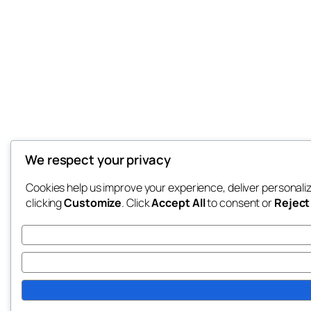
We respect your privacy
Cookies help us improve your experience, deliver personali
clicking
Customize
. Click
Accept All
to consent or
Reject 