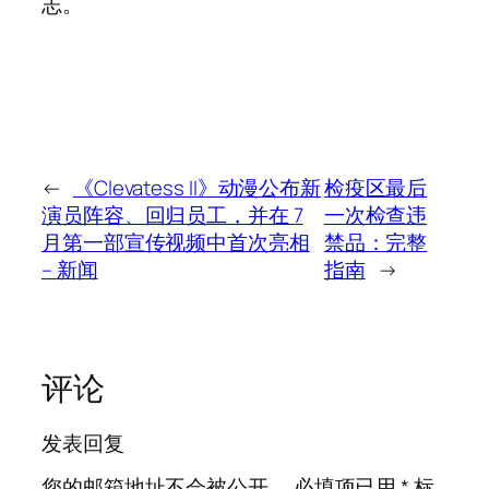
志。
←
《Clevatess II》动漫公布新
检疫区最后
演员阵容、回归员工，并在 7
一次检查违
月第一部宣传视频中首次亮相
禁品：完整
– 新闻
指南
→
评论
发表回复
您的邮箱地址不会被公开。
必填项已用
*
标