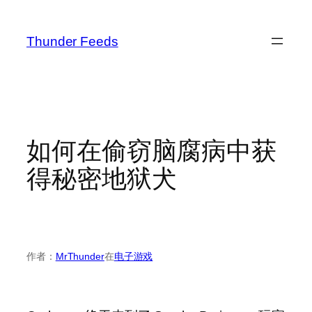
跳
至
Thunder Feeds
内
容
如何在偷窃脑腐病中获
得秘密地狱犬
作者：
MrThunder
在
电子游戏