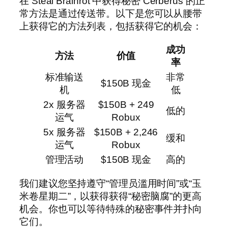
在 Steal Brainrot 中获得秘密 Cerberus 的正
常方法是通过传送带。以下是您可以从腰带
上获得它的方法列表，包括获得它的机会：
成功
方法
价值
率
标准输送
非常
$150B 现金
机
低
2x 服务器
$150B + 249
低的
运气
Robux
5x 服务器
$150B + 2,246
缓和
运气
Robux
管理活动
$150B 现金
高的
我们建议您坚持遵守“管理员滥用时间”或“玉
米卷星期二”，以获得获得“秘密脑腐”的更高
机会。你也可以等待特殊的秘密事件并扑向
它们。