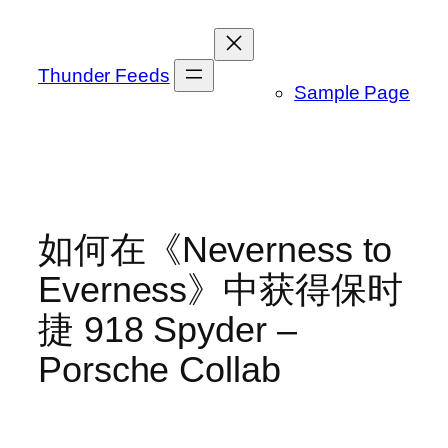
跳
至
内
Thunder Feeds
Sample Page
容
如何在《Neverness to
Everness》中获得保时
捷 918 Spyder –
Porsche Collab