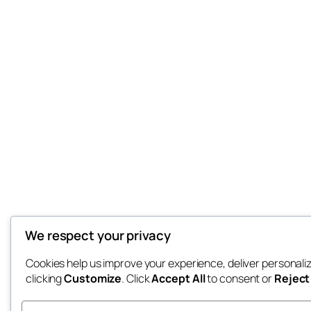
We respect your privacy
Cookies help us improve your experience, deliver personali
clicking
Customize
. Click
Accept All
to consent or
Reject 