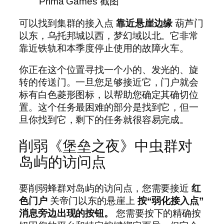
Prima Games 截图
可以找到集群的接入点
靠近悬崖边缘
葫芦门
以东，乌托邦城以西，梦幻域以北。它非常
靠近铁轨和本季度停止使用的故障火车。
你正在这个位置寻找一个小的、发光的、旋
转的传送门。一旦您足够接近它，门户就会
标有白色菱形图标，以帮助您确定其确切位
置。这个任务最困难的部分是找到它，但一
旦你找到它，剩下的任务就很容易完成。
削弱《堡垒之夜》中虫群对
岛屿的访问点
要削弱蜂群对岛屿的访问点，您需要接近
红
色门户
关帝门以东的悬崖上
按“弱化接入点”
消息旁边出现的按钮。
您需要按下的精确按