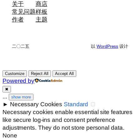
关于
商店
常见问题
样板
作者
主题
二〇二五
以
WordPress
设计
Customize
Reject All
Accept All
Powered by
✖
...
show more
►
Necessary Cookies
Standard
Necessary cookies enable essential site features
like secure log-ins and consent preference
adjustments. They do not store personal data.
None