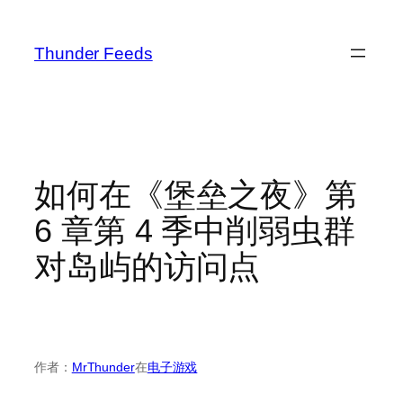
跳
至
Thunder Feeds
内
容
如何在《堡垒之夜》第
6 章第 4 季中削弱虫群
对岛屿的访问点
作者：
MrThunder
在
电子游戏