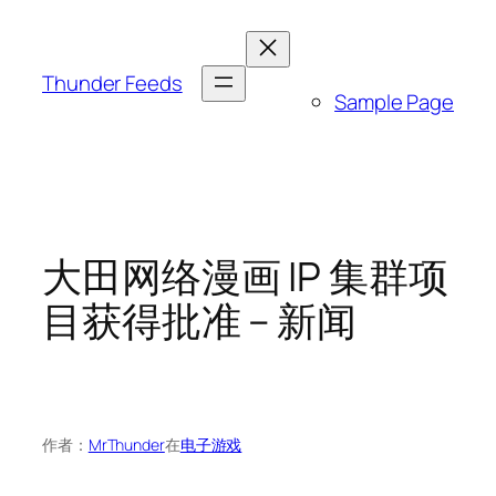
跳
至
内
Thunder Feeds
Sample Page
容
大田网络漫画 IP 集群项
目获得批准 – 新闻
作者：
MrThunder
在
电子游戏