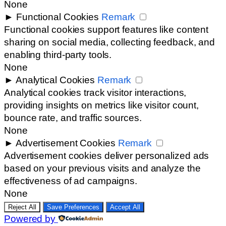
None
►
Functional Cookies
Remark
Functional cookies support features like content
sharing on social media, collecting feedback, and
enabling third-party tools.
None
►
Analytical Cookies
Remark
Analytical cookies track visitor interactions,
providing insights on metrics like visitor count,
bounce rate, and traffic sources.
None
►
Advertisement Cookies
Remark
Advertisement cookies deliver personalized ads
based on your previous visits and analyze the
effectiveness of ad campaigns.
None
Reject All
Save Preferences
Accept All
Powered by