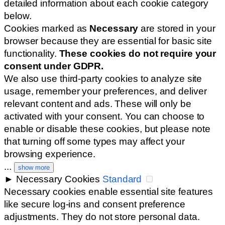
detailed information about each cookie category
below.
Cookies marked as
Necessary
are stored in your
browser because they are essential for basic site
functionality.
These cookies do not require your
consent under GDPR.
We also use third-party cookies to analyze site
usage, remember your preferences, and deliver
relevant content and ads. These will only be
activated with your consent. You can choose to
enable or disable these cookies, but please note
that turning off some types may affect your
browsing experience.
...
show more
►
Necessary Cookies
Standard
Necessary cookies enable essential site features
like secure log-ins and consent preference
adjustments. They do not store personal data.