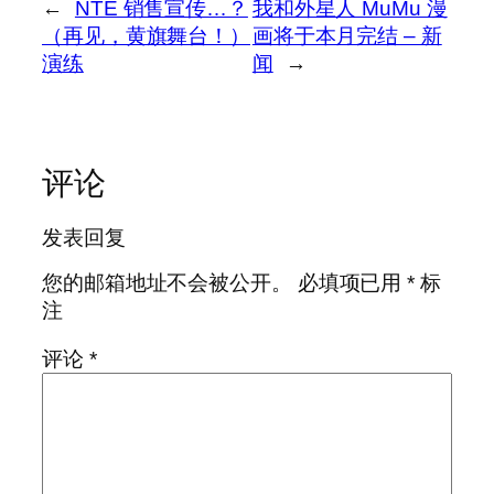
←
NTE 销售宣传…？
我和外星人 MuMu 漫
（再见，黄旗舞台！）
画将于本月完结 – 新
演练
闻
→
评论
发表回复
您的邮箱地址不会被公开。
必填项已用
*
标
注
评论
*