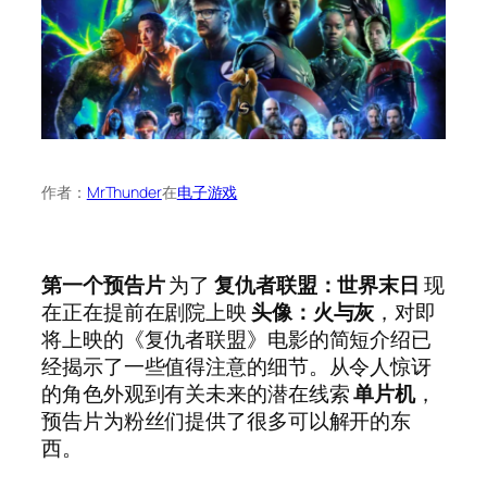
作者：
MrThunder
在
电子游戏
第一个预告片
为了
复仇者联盟：世界末日
现
在正在提前在剧院上映
头像：火与灰
，对即
将上映的《复仇者联盟》电影的简短介绍已
经揭示了一些值得注意的细节。从令人惊讶
的角色外观到有关未来的潜在线索
单片机
，
预告片为粉丝们提供了很多可以解开的东
西。