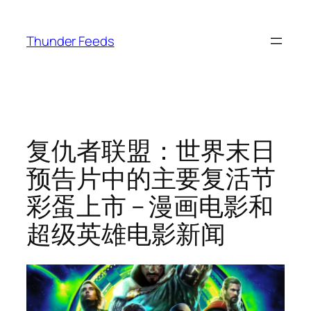
跳
至
Thunder Feeds
内
容
复仇者联盟：世界末日
预告片中的主要复活节
彩蛋上市 – 漫画电影和
超级英雄电影新闻