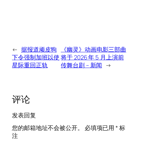
←
据报道顽皮狗
《幽灵》动画电影三部曲
下令强制加班以使
将于 2026 年 5 月上演前
星际重回正轨
传舞台剧 – 新闻
→
评论
发表回复
您的邮箱地址不会被公开。
必填项已用
*
标
注