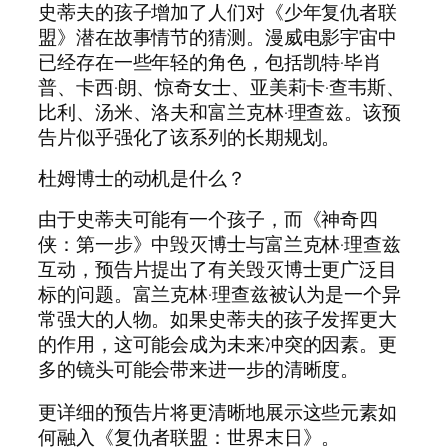
史蒂夫的孩子增加了人们对《少年复仇者联
盟》潜在故事情节的猜测。漫威电影宇宙中
已经存在一些年轻的角色，包括凯特·毕肖
普、卡西·朗、惊奇女士、亚美莉卡·查韦斯、
比利、汤米、洛夫和富兰克林·理查兹。该预
告片似乎强化了该系列的长期规划。
杜姆博士的动机是什么？
由于史蒂夫可能有一个孩子，而《神奇四
侠：第一步》中毁灭博士与富兰克林·理查兹
互动，预告片提出了有关毁灭博士更广泛目
标的问题。富兰克林·理查兹被认为是一个异
常强大的人物。如果史蒂夫的孩子发挥更大
的作用，这可能会成为未来冲突的因素。更
多的镜头可能会带来进一步的清晰度。
更详细的预告片将更清晰地展示这些元素如
何融入《复仇者联盟：世界末日》。