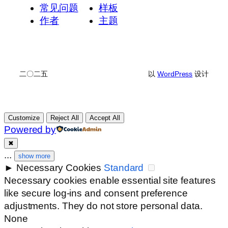
常见问题
样板
作者
主题
二〇二五
以
WordPress
设计
Customize
Reject All
Accept All
Powered by
✖
...
show more
►
Necessary Cookies
Standard
Necessary cookies enable essential site features
like secure log-ins and consent preference
adjustments. They do not store personal data.
None