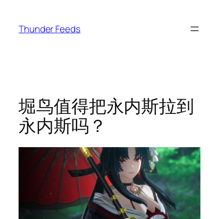
跳
至
Thunder Feeds
内
容
堀鸟值得把永内斯拉到
永内斯吗？